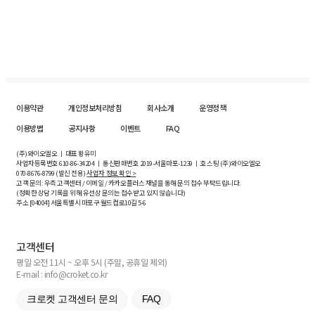
이용약관
개인정보처리방침
회사소개
운영정책
이용방법
공지사항
이벤트
FAQ
(주)와이오엘오 ㅣ 대표 황유미
사업자등록번호
610-86-34204
ㅣ 통신판매번호 2019-서울마포-1239 ㅣ 호스팅 (주)와이오엘오
070-8676-8799 (발신 전용)
사업자 정보 확인 >
고객 문의: 우측 고객센터 / 이메일 / 카카오플러스 채널을 통해 문의 접수 부탁드립니다.
(정확한 상담 기록을 위해 유선상 문의는 접수받고 있지 않습니다)
주소 [
04004
] 서울특별시 마포구 월드컵로10길
5-6
고객센터
평일 오전 11시 ~ 오후 5시 (주말, 공휴일 제외)
E-mail : info@croket.co.kr
크로켓 고객센터 문의
FAQ