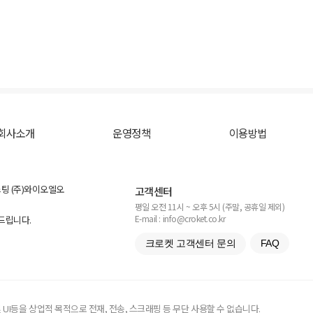
회사소개
운영정책
이용방법
스팅 (주)와이오엘오
고객센터
평일 오전 11시 ~ 오후 5시 (주말, 공휴일 제외)
E-mail : info@croket.co.kr
탁드립니다.
크로켓 고객센터 문의
FAQ
UI등을 상업적 목적으로 전재, 전송, 스크래핑 등 무단 사용할 수 없습니다.