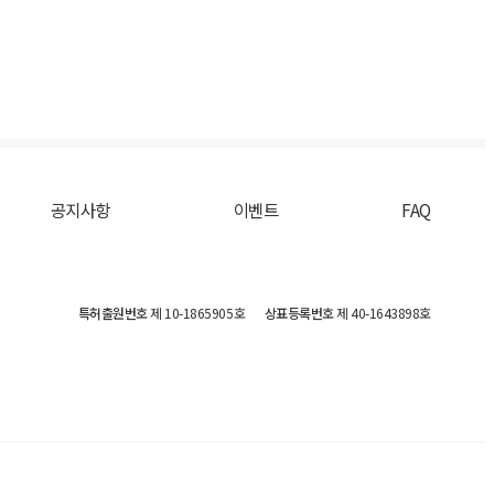
공지사항
이벤트
FAQ
특허출원번호
제 10-1865905호
상표등록번호
제 40-1643898호