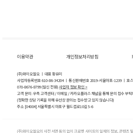
이용약관
개인정보처리방침
(주)와이오엘오 ㅣ 대표 황유미
사업자등록번호
610-86-34204
ㅣ 통신판매번호 2019-서울마포-1239 ㅣ 호
070-8676-8799 (발신 전용)
사업자 정보 확인 >
고객 문의: 우측 고객센터 / 이메일 / 카카오플러스 채널을 통해 문의 접수 부
(정확한 상담 기록을 위해 유선상 문의는 접수받고 있지 않습니다)
주소 [
04004
] 서울특별시 마포구 월드컵로10길
5-6
(주)와이오엘오의 사전 서면 동의 없이 크로켓 사이트의 일체의 정보, 콘텐츠 및 