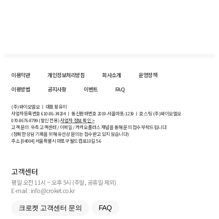
이용약관
개인정보처리방침
회사소개
운영정책
이용방법
공지사항
이벤트
FAQ
(주)와이오엘오 ㅣ 대표 황유미
사업자등록번호
610-86-34204
ㅣ 통신판매번호 2019-서울마포-1239 ㅣ 호스팅 (주)와이오엘오
070-8676-8799 (발신 전용)
사업자 정보 확인 >
고객 문의: 우측 고객센터 / 이메일 / 카카오플러스 채널을 통해 문의 접수 부탁드립니다.
(정확한 상담 기록을 위해 유선상 문의는 접수받고 있지 않습니다)
주소 [
04004
] 서울특별시 마포구 월드컵로10길
5-6
고객센터
평일 오전 11시 ~ 오후 5시 (주말, 공휴일 제외)
E-mail : info@croket.co.kr
크로켓 고객센터 문의
FAQ