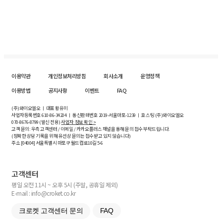
이용약관
개인정보처리방침
회사소개
운영정책
이용방법
공지사항
이벤트
FAQ
(주)와이오엘오 ㅣ 대표 황유미
사업자등록번호
610-86-34204
ㅣ 통신판매번호 2019-서울마포-1239 ㅣ 호스팅 (주)와이오엘오
070-8676-8799 (발신 전용)
사업자 정보 확인 >
고객 문의: 우측 고객센터 / 이메일 / 카카오플러스 채널을 통해 문의 접수 부탁드립니다.
(정확한 상담 기록을 위해 유선상 문의는 접수받고 있지 않습니다)
주소 [
04004
] 서울특별시 마포구 월드컵로10길
5-6
고객센터
평일 오전 11시 ~ 오후 5시 (주말, 공휴일 제외)
E-mail : info@croket.co.kr
크로켓 고객센터 문의
FAQ