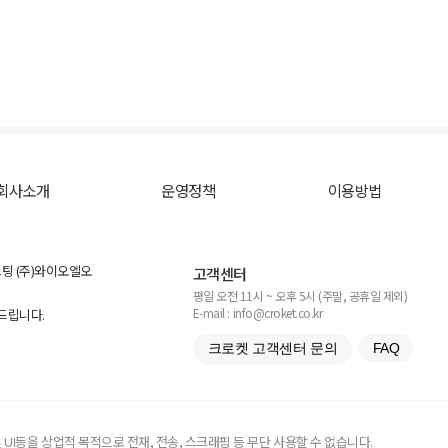
회사소개
운영정책
이용방법
스팅 (주)와이오엘오
고객센터
평일 오전 11시 ~ 오후 5시 (주말, 공휴일 제외)
E-mail : info@croket.co.kr
탁드립니다.
크로켓 고객센터 문의
FAQ
UI등을 상업적 목적으로 전재, 전송, 스크래핑 등 무단 사용할 수 없습니다.