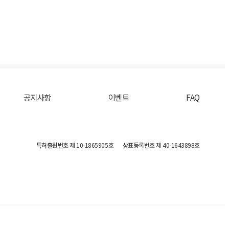
공지사항
이벤트
FAQ
특허출원번호
제 10-1865905호
상표등록번호
제 40-1643898호