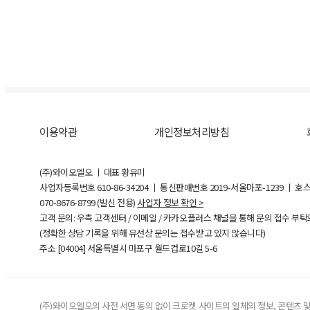
이용약관
개인정보처리방침
(주)와이오엘오 ㅣ 대표 황유미
사업자등록번호
610-86-34204
ㅣ 통신판매번호 2019-서울마포-1239 ㅣ 호
070-8676-8799 (발신 전용)
사업자 정보 확인 >
고객 문의: 우측 고객센터 / 이메일 / 카카오플러스 채널을 통해 문의 접수 부
(정확한 상담 기록을 위해 유선상 문의는 접수받고 있지 않습니다)
주소 [
04004
] 서울특별시 마포구 월드컵로10길
5-6
(주)와이오엘오의 사전 서면 동의 없이 크로켓 사이트의 일체의 정보, 콘텐츠 및 