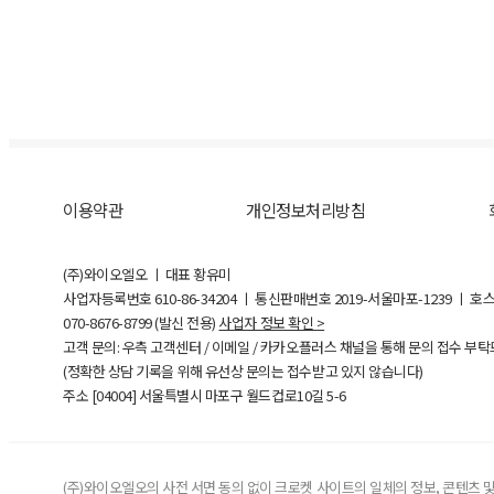
이용약관
개인정보처리방침
(주)와이오엘오 ㅣ 대표 황유미
사업자등록번호
610-86-34204
ㅣ 통신판매번호 2019-서울마포-1239 ㅣ 호
070-8676-8799 (발신 전용)
사업자 정보 확인 >
고객 문의: 우측 고객센터 / 이메일 / 카카오플러스 채널을 통해 문의 접수 부
(정확한 상담 기록을 위해 유선상 문의는 접수받고 있지 않습니다)
주소 [
04004
] 서울특별시 마포구 월드컵로10길
5-6
(주)와이오엘오의 사전 서면 동의 없이 크로켓 사이트의 일체의 정보, 콘텐츠 및 