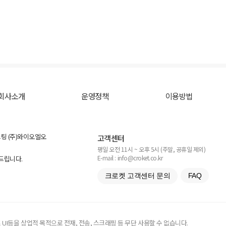
회사소개
운영정책
이용방법
스팅 (주)와이오엘오
고객센터
평일 오전 11시 ~ 오후 5시 (주말, 공휴일 제외)
E-mail : info@croket.co.kr
탁드립니다.
크로켓 고객센터 문의
FAQ
UI등을 상업적 목적으로 전재, 전송, 스크래핑 등 무단 사용할 수 없습니다.