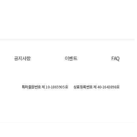
공지사항
이벤트
FAQ
특허출원번호
제 10-1865905호
상표등록번호
제 40-1643898호