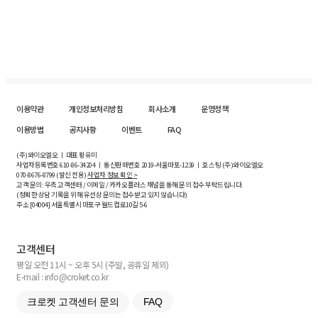
이용약관
개인정보처리방침
회사소개
운영정책
이용방법
공지사항
이벤트
FAQ
(주)와이오엘오 ㅣ 대표 황유미
사업자등록번호
610-86-34204
ㅣ 통신판매번호 2019-서울마포-1239 ㅣ 호스팅 (주)와이오엘오
070-8676-8799 (발신 전용)
사업자 정보 확인 >
고객 문의: 우측 고객센터 / 이메일 / 카카오플러스 채널을 통해 문의 접수 부탁드립니다.
(정확한 상담 기록을 위해 유선상 문의는 접수받고 있지 않습니다)
주소 [
04004
] 서울특별시 마포구 월드컵로10길
5-6
고객센터
평일 오전 11시 ~ 오후 5시 (주말, 공휴일 제외)
E-mail : info@croket.co.kr
크로켓 고객센터 문의
FAQ