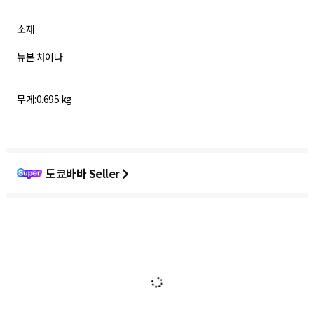
소재
뉴본 차이나
무게:0.695 kg
도쿄바바 Seller