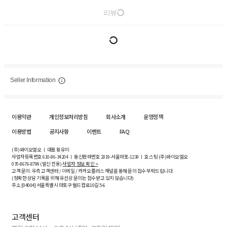
리뷰
Seller Information
이용약관
개인정보처리방침
회사소개
운영정책
이용방법
공지사항
이벤트
FAQ
(주)와이오엘오 ㅣ 대표 황유미
사업자등록번호
610-86-34204
ㅣ 통신판매번호 2019-서울마포-1239 ㅣ 호스팅 (주)와이오엘오
070-8676-8799 (발신 전용)
사업자 정보 확인 >
고객 문의: 우측 고객센터 / 이메일 / 카카오플러스 채널을 통해 문의 접수 부탁드립니다.
(정확한 상담 기록을 위해 유선상 문의는 접수받고 있지 않습니다)
주소 [
04004
] 서울특별시 마포구 월드컵로10길
5-6
고객센터