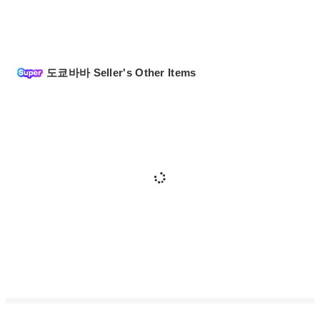
도쿄바바 Seller's Other Items