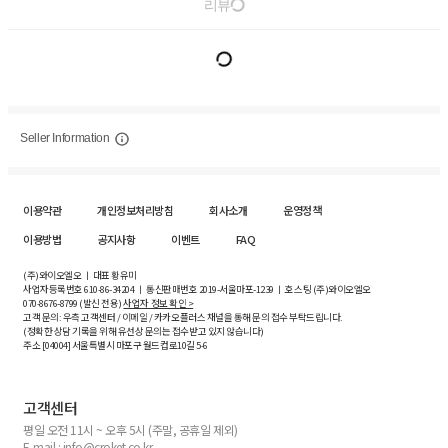
리뷰
Seller Information
이용약관
개인정보처리방침
회사소개
운영정책
이용방법
공지사항
이벤트
FAQ
(주)와이오엘오 ㅣ 대표 황유미
사업자등록번호
610-86-34204
ㅣ 통신판매번호 2019-서울마포-1239 ㅣ 호스팅 (주)와이오엘오
070-8676-8799 (발신 전용)
사업자 정보 확인 >
고객 문의: 우측 고객센터 / 이메일 / 카카오플러스 채널을 통해 문의 접수 부탁드립니다.
(정확한 상담 기록을 위해 유선상 문의는 접수받고 있지 않습니다)
주소 [
04004
] 서울특별시 마포구 월드컵로10길
5-6
고객센터
평일 오전 11시 ~ 오후 5시 (주말, 공휴일 제외)
E-mail : info@croket.co.kr