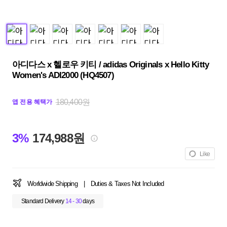
아디다스 x 헬로우 키티 / adidas Originals x Hello Kitty
Women's ADI2000 (HQ4507)
180,400원
앱 전용 혜택가
3%
174,988원
Like
Worldwide Shipping
|
Duties & Taxes Not Included
Standard Delivery
14 - 30
days