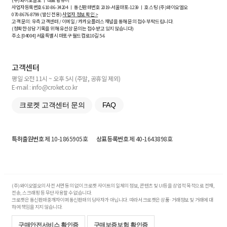
(주)와이오엘오 ㅣ 대표 황유미
사업자등록번호
610-86-34204
ㅣ 통신판매번호 2019-서울마포-1239 ㅣ 호스팅 (주)와이오엘오
070-8676-8799 (발신 전용)
사업자 정보 확인 >
고객 문의: 우측 고객센터 / 이메일 / 카카오플러스 채널을 통해 문의 접수 부탁드립니다.
(정확한 상담 기록을 위해 유선상 문의는 접수받고 있지 않습니다)
주소 [
04004
] 서울특별시 마포구 월드컵로10길
5-6
고객센터
평일 오전 11시 ~ 오후 5시 (주말, 공휴일 제외)
E-mail : info@croket.co.kr
크로켓 고객센터 문의
FAQ
특허출원번호
제 10-1865905호
상표등록번호
제 40-1643898호
(주)와이오엘오의 사전 서면 동의 없이 크로켓 사이트의 일체의 정보, 콘텐츠 및 UI등을 상업적 목적으로 전재,
전송, 스크래핑 등 무단 사용할 수 없습니다.
크로켓은 통신판매중개자이며 통신판매의 당사자가 아닙니다. 따라서 크로켓은 상품·거래정보 및 거래에 대
하여 책임을 지지 않습니다.
구매안전서비스 확인증
구매보증보험 확인증