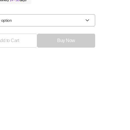
elivery
14 - 30
days
 option
dd to Cart
Buy Now