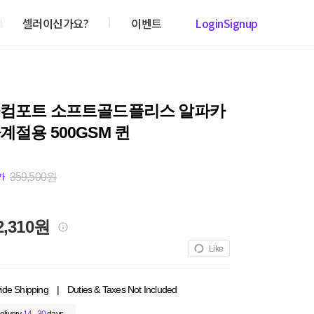
셀러이신가요?
이벤트
Login
Signup
울컴포트 소프트골드플리스 알파카
계절용 500GSM 퀸
359,500원
가
2,310원
Like
ide Shipping
|
Duties & Taxes Not Included