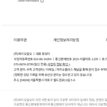
Seller Information
이용약관
개인정보처리방침
(주)와이오엘오 ㅣ 대표 황유미
사업자등록번호
610-86-34204
ㅣ 통신판매번호 2019-서울마포-1239 ㅣ 호
070-8676-8799 (발신 전용)
사업자 정보 확인 >
고객 문의: 우측 고객센터 / 이메일 / 카카오플러스 채널을 통해 문의 접수 부
(정확한 상담 기록을 위해 유선상 문의는 접수받고 있지 않습니다)
주소 [
04004
] 서울특별시 마포구 월드컵로10길
5-6
(주)와이오엘오의 사전 서면 동의 없이 크로켓 사이트의 일체의 정보, 콘텐츠 및 
크로켓은 통신판매중개자이며 통신판매의 당사자가 아닙니다. 따라서 크로켓은