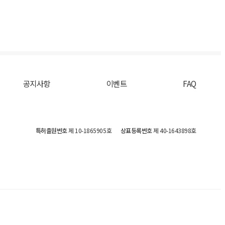
공지사항
이벤트
FAQ
특허출원번호
제 10-1865905호
상표등록번호
제 40-1643898호