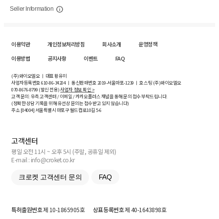
Seller Information
이용약관
개인정보처리방침
회사소개
운영정책
이용방법
공지사항
이벤트
FAQ
(주)와이오엘오 ㅣ 대표 황유미
사업자등록번호
610-86-34204
ㅣ 통신판매번호 2019-서울마포-1239 ㅣ 호스팅 (주)와이오엘오
070-8676-8799 (발신 전용)
사업자 정보 확인 >
고객 문의: 우측 고객센터 / 이메일 / 카카오플러스 채널을 통해 문의 접수 부탁드립니다.
(정확한 상담 기록을 위해 유선상 문의는 접수받고 있지 않습니다)
주소 [
04004
] 서울특별시 마포구 월드컵로10길
5-6
고객센터
평일 오전 11시 ~ 오후 5시 (주말, 공휴일 제외)
E-mail : info@croket.co.kr
크로켓 고객센터 문의
FAQ
특허출원번호
제 10-1865905호
상표등록번호
제 40-1643898호