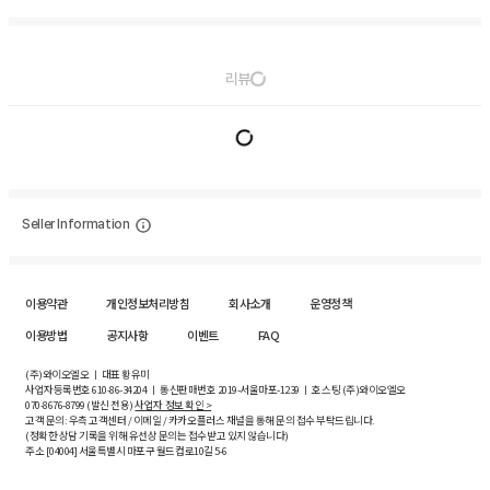
리뷰
Seller Information
이용약관
개인정보처리방침
회사소개
운영정책
이용방법
공지사항
이벤트
FAQ
(주)와이오엘오 ㅣ 대표 황유미
사업자등록번호
610-86-34204
ㅣ 통신판매번호 2019-서울마포-1239 ㅣ 호스팅 (주)와이오엘오
070-8676-8799 (발신 전용)
사업자 정보 확인 >
고객 문의: 우측 고객센터 / 이메일 / 카카오플러스 채널을 통해 문의 접수 부탁드립니다.
(정확한 상담 기록을 위해 유선상 문의는 접수받고 있지 않습니다)
주소 [
04004
] 서울특별시 마포구 월드컵로10길
5-6