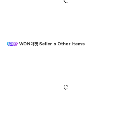
WON마켓 Seller's Other Items