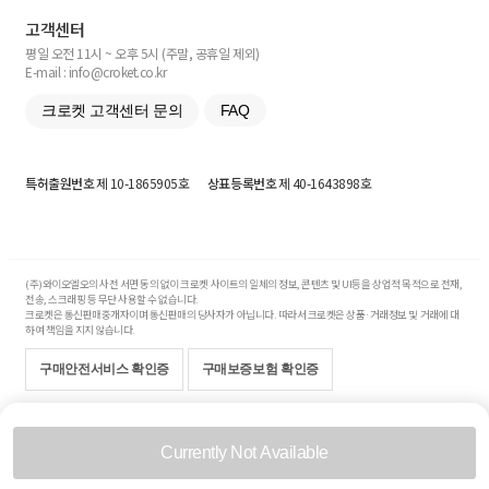
고객센터
평일 오전 11시 ~ 오후 5시 (주말, 공휴일 제외)
E-mail : info@croket.co.kr
크로켓 고객센터 문의
FAQ
특허출원번호
제 10-1865905호
상표등록번호
제 40-1643898호
(주)와이오엘오의 사전 서면 동의 없이 크로켓 사이트의 일체의 정보, 콘텐츠 및 UI등을 상업적 목적으로 전재,
전송, 스크래핑 등 무단 사용할 수 없습니다.
크로켓은 통신판매중개자이며 통신판매의 당사자가 아닙니다. 따라서 크로켓은 상품·거래정보 및 거래에 대
하여 책임을 지지 않습니다.
구매안전서비스 확인증
구매보증보험 확인증
Copyright© 2017-2026 YOLO Co, Ltd. All rights reserved.
Currently Not Available