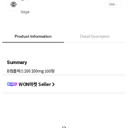
Like
Solgar
Product Information
Detail Description
B컴플렉스100 100mg 100정
WON마켓 Seller