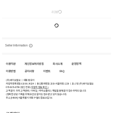
리뷰
Seller Information
이용약관
개인정보처리방침
회사소개
운영정책
이용방법
공지사항
이벤트
FAQ
(주)와이오엘오 ㅣ 대표 황유미
사업자등록번호
610-86-34204
ㅣ 통신판매번호 2019-서울마포-1239 ㅣ 호스팅 (주)와이오엘오
070-8676-8799 (발신 전용)
사업자 정보 확인 >
고객 문의: 우측 고객센터 / 이메일 / 카카오플러스 채널을 통해 문의 접수 부탁드립니다.
(정확한 상담 기록을 위해 유선상 문의는 접수받고 있지 않습니다)
주소 [
04004
] 서울특별시 마포구 월드컵로10길
5-6