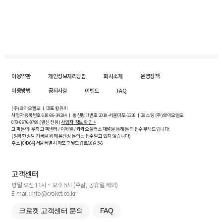
이용약관
개인정보처리방침
회사소개
운영정책
이용방법
공지사항
이벤트
FAQ
(주)와이오엘오 ㅣ 대표 황유미
사업자등록번호
610-86-34204
ㅣ 통신판매번호 2019-서울마포-1239 ㅣ 호스팅 (주)와이오엘오
070-8676-8799 (발신 전용)
사업자 정보 확인 >
고객 문의: 우측 고객센터 / 이메일 / 카카오플러스 채널을 통해 문의 접수 부탁드립니다.
(정확한 상담 기록을 위해 유선상 문의는 접수받고 있지 않습니다)
주소 [
04004
] 서울특별시 마포구 월드컵로10길
5-6
고객센터
평일 오전 11시 ~ 오후 5시 (주말, 공휴일 제외)
E-mail : info@croket.co.kr
크로켓 고객센터 문의
FAQ