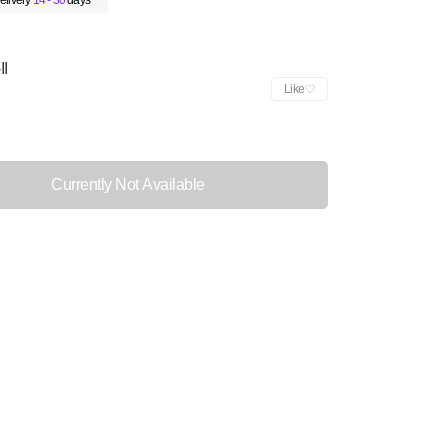
elivery
14 - 30
days
II
Like
Currently Not Available