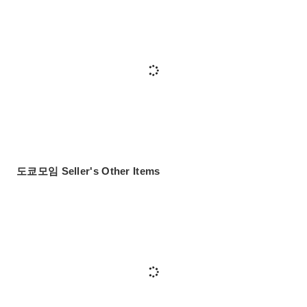
도쿄모임 Seller's Other Items