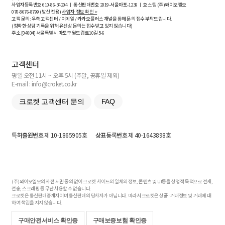
사업자등록번호
610-86-34204
ㅣ 통신판매번호 2019-서울마포-1239 ㅣ 호스팅 (주)와이오엘오
070-8676-8799 (발신 전용)
사업자 정보 확인 >
고객 문의: 우측 고객센터 / 이메일 / 카카오플러스 채널을 통해 문의 접수 부탁드립니다.
(정확한 상담 기록을 위해 유선상 문의는 접수받고 있지 않습니다)
주소 [
04004
] 서울특별시 마포구 월드컵로10길
5-6
고객센터
평일 오전 11시 ~ 오후 5시 (주말, 공휴일 제외)
E-mail : info@croket.co.kr
크로켓 고객센터 문의
FAQ
특허출원번호
제 10-1865905호
상표등록번호
제 40-1643898호
(주)와이오엘오의 사전 서면 동의 없이 크로켓 사이트의 일체의 정보, 콘텐츠 및 UI등을 상업적 목적으로 전재,
전송, 스크래핑 등 무단 사용할 수 없습니다.
크로켓은 통신판매중개자이며 통신판매의 당사자가 아닙니다. 따라서 크로켓은 상품·거래정보 및 거래에 대
하여 책임을 지지 않습니다.
구매안전서비스 확인증
구매보증보험 확인증