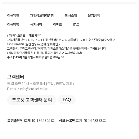
이용약관
개인정보처리방침
회사소개
운영정책
이용방법
공지사항
이벤트
FAQ
(주)와이오엘오 ㅣ 대표 황유미
사업자등록번호
610-86-34204
ㅣ 통신판매번호 2019-서울마포-1239 ㅣ 호스팅 (주)와이오엘오
070-8676-8799 (발신 전용)
사업자 정보 확인 >
고객 문의: 우측 고객센터 / 이메일 / 카카오플러스 채널을 통해 문의 접수 부탁드립니다.
(정확한 상담 기록을 위해 유선상 문의는 접수받고 있지 않습니다)
주소 [
04004
] 서울특별시 마포구 월드컵로10길
5-6
고객센터
평일 오전 11시 ~ 오후 5시 (주말, 공휴일 제외)
E-mail : info@croket.co.kr
크로켓 고객센터 문의
FAQ
특허출원번호
제 10-1865905호
상표등록번호
제 40-1643898호