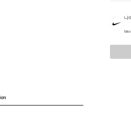
나
Nike
ion