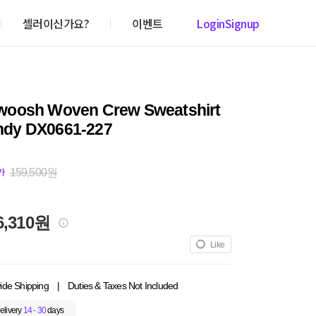
셀러이신가요?
이벤트
Login
Signup
woosh Woven Crew Sweatshirt
ndy DX0661-227
159,500원
가
6,310원
Like
ide Shipping
|
Duties & Taxes Not Included
elivery
14 - 30
days