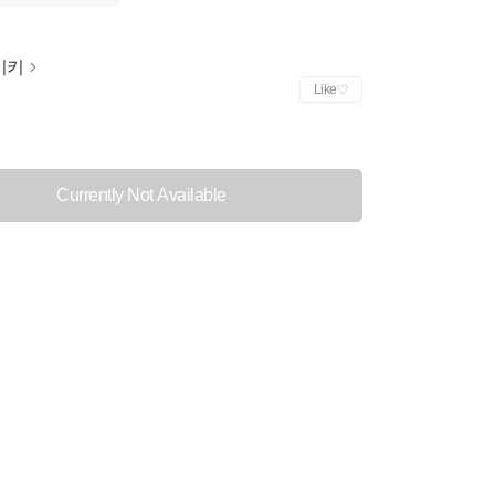
이키
Like
Currently Not Available