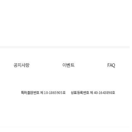
공지사항
이벤트
FAQ
특허출원번호
제 10-1865905호
상표등록번호
제 40-1643898호