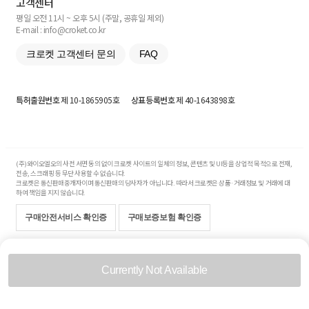
고객센터
평일 오전 11시 ~ 오후 5시 (주말, 공휴일 제외)
E-mail : info@croket.co.kr
크로켓 고객센터 문의
FAQ
특허출원번호
제 10-1865905호
상표등록번호
제 40-1643898호
(주)와이오엘오의 사전 서면 동의 없이 크로켓 사이트의 일체의 정보, 콘텐츠 및 UI등을 상업적 목적으로 전재,
전송, 스크래핑 등 무단 사용할 수 없습니다.
크로켓은 통신판매중개자이며 통신판매의 당사자가 아닙니다. 따라서 크로켓은 상품·거래정보 및 거래에 대
하여 책임을 지지 않습니다.
구매안전서비스 확인증
구매보증보험 확인증
Copyright© 2017-2026 YOLO Co, Ltd. All rights reserved.
Currently Not Available