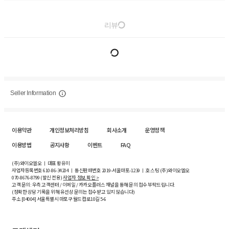
리뷰
Seller Information
이용약관
개인정보처리방침
회사소개
운영정책
이용방법
공지사항
이벤트
FAQ
(주)와이오엘오 ㅣ 대표 황유미
사업자등록번호
610-86-34204
ㅣ 통신판매번호 2019-서울마포-1239 ㅣ 호스팅 (주)와이오엘오
070-8676-8799 (발신 전용)
사업자 정보 확인 >
고객 문의: 우측 고객센터 / 이메일 / 카카오플러스 채널을 통해 문의 접수 부탁드립니다.
(정확한 상담 기록을 위해 유선상 문의는 접수받고 있지 않습니다)
주소 [
04004
] 서울특별시 마포구 월드컵로10길
5-6