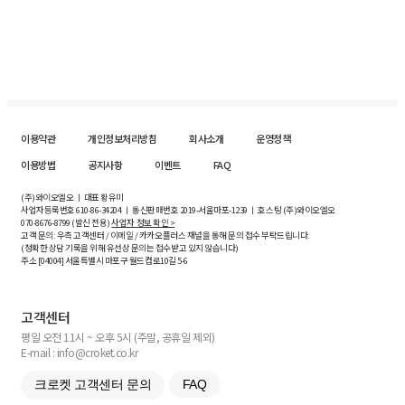
이용약관
개인정보처리방침
회사소개
운영정책
이용방법
공지사항
이벤트
FAQ
(주)와이오엘오 ㅣ 대표 황유미
사업자등록번호
610-86-34204
ㅣ 통신판매번호 2019-서울마포-1239 ㅣ 호스팅 (주)와이오엘오
070-8676-8799 (발신 전용)
사업자 정보 확인 >
고객 문의: 우측 고객센터 / 이메일 / 카카오플러스 채널을 통해 문의 접수 부탁드립니다.
(정확한 상담 기록을 위해 유선상 문의는 접수받고 있지 않습니다)
주소 [
04004
] 서울특별시 마포구 월드컵로10길
5-6
고객센터
평일 오전 11시 ~ 오후 5시 (주말, 공휴일 제외)
E-mail : info@croket.co.kr
크로켓 고객센터 문의
FAQ