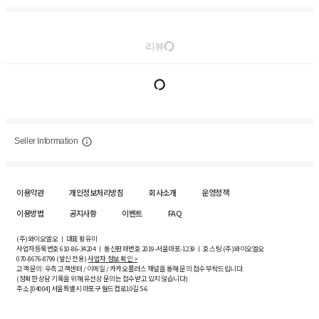
리뷰
Seller Information
이용약관
개인정보처리방침
회사소개
운영정책
이용방법
공지사항
이벤트
FAQ
(주)와이오엘오 ㅣ 대표 황유미
사업자등록번호
610-86-34204
ㅣ 통신판매번호 2019-서울마포-1239 ㅣ 호스팅 (주)와이오엘오
070-8676-8799 (발신 전용)
사업자 정보 확인 >
고객 문의: 우측 고객센터 / 이메일 / 카카오플러스 채널을 통해 문의 접수 부탁드립니다.
(정확한 상담 기록을 위해 유선상 문의는 접수받고 있지 않습니다)
주소 [
04004
] 서울특별시 마포구 월드컵로10길
5-6