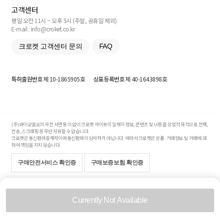
고객센터
평일 오전 11시 ~ 오후 5시 (주말, 공휴일 제외)
E-mail : info@croket.co.kr
크로켓 고객센터 문의
FAQ
특허출원번호
제 10-1865905호
상표등록번호
제 40-1643898호
(주)와이오엘오의 사전 서면 동의 없이 크로켓 사이트의 일체의 정보, 콘텐츠 및 UI등을 상업적 목적으로 전재,
전송, 스크래핑 등 무단 사용할 수 없습니다.
크로켓은 통신판매중개자이며 통신판매의 당사자가 아닙니다. 따라서 크로켓은 상품·거래정보 및 거래에 대
하여 책임을 지지 않습니다.
구매안전서비스 확인증
구매보증보험 확인증
Copyright© 2017-2026 YOLO Co, Ltd. All rights reserved.
Currently Not Available