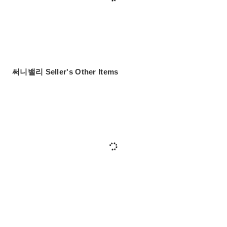
써니밸리 Seller's Other Items