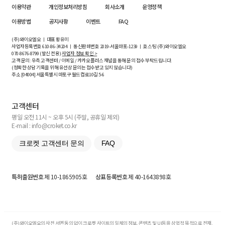
이용약관
개인정보처리방침
회사소개
운영정책
이용방법
공지사항
이벤트
FAQ
(주)와이오엘오 ㅣ 대표 황유미
사업자등록번호
610-86-34204
ㅣ 통신판매번호 2019-서울마포-1239 ㅣ 호스팅 (주)와이오엘오
070-8676-8799 (발신 전용)
사업자 정보 확인 >
고객 문의: 우측 고객센터 / 이메일 / 카카오플러스 채널을 통해 문의 접수 부탁드립니다.
(정확한 상담 기록을 위해 유선상 문의는 접수받고 있지 않습니다)
주소 [
04004
] 서울특별시 마포구 월드컵로10길
5-6
고객센터
평일 오전 11시 ~ 오후 5시 (주말, 공휴일 제외)
E-mail : info@croket.co.kr
크로켓 고객센터 문의
FAQ
특허출원번호
제 10-1865905호
상표등록번호
제 40-1643898호
(주)와이오엘오의 사전 서면 동의 없이 크로켓 사이트의 일체의 정보, 콘텐츠 및 UI등을 상업적 목적으로 전재,