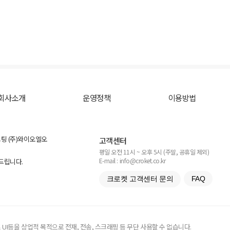
회사소개
운영정책
이용방법
스팅 (주)와이오엘오
고객센터
평일 오전 11시 ~ 오후 5시 (주말, 공휴일 제외)
E-mail : info@croket.co.kr
탁드립니다.
크로켓 고객센터 문의
FAQ
UI등을 상업적 목적으로 전재, 전송, 스크래핑 등 무단 사용할 수 없습니다.