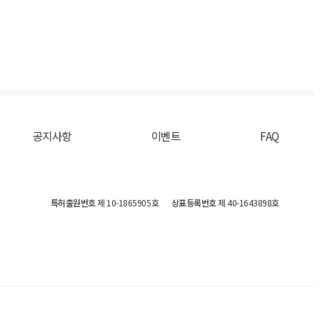
공지사항
이벤트
FAQ
특허출원번호
제 10-1865905호
상표등록번호
제 40-1643898호