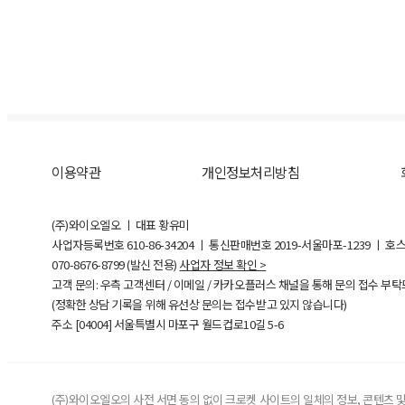
이용약관
개인정보처리방침
(주)와이오엘오 ㅣ 대표 황유미
사업자등록번호
610-86-34204
ㅣ 통신판매번호 2019-서울마포-1239 ㅣ 호
070-8676-8799 (발신 전용)
사업자 정보 확인 >
고객 문의: 우측 고객센터 / 이메일 / 카카오플러스 채널을 통해 문의 접수 부
(정확한 상담 기록을 위해 유선상 문의는 접수받고 있지 않습니다)
주소 [
04004
] 서울특별시 마포구 월드컵로10길
5-6
(주)와이오엘오의 사전 서면 동의 없이 크로켓 사이트의 일체의 정보, 콘텐츠 및 