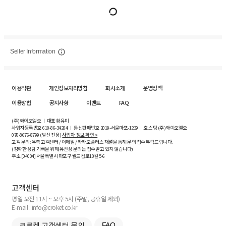
Seller Information
이용약관
개인정보처리방침
회사소개
운영정책
이용방법
공지사항
이벤트
FAQ
(주)와이오엘오 ㅣ 대표 황유미
사업자등록번호
610-86-34204
ㅣ 통신판매번호 2019-서울마포-1239 ㅣ 호스팅 (주)와이오엘오
070-8676-8799 (발신 전용)
사업자 정보 확인 >
고객 문의: 우측 고객센터 / 이메일 / 카카오플러스 채널을 통해 문의 접수 부탁드립니다.
(정확한 상담 기록을 위해 유선상 문의는 접수받고 있지 않습니다)
주소 [
04004
] 서울특별시 마포구 월드컵로10길
5-6
고객센터
평일 오전 11시 ~ 오후 5시 (주말, 공휴일 제외)
E-mail : info@croket.co.kr
크로켓 고객센터 문의
FAQ