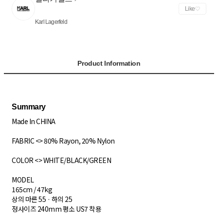
Like
Karl Lagerfeld
Product Information
Made In CHINA
FABRIC <> 80% Rayon, 20% Nylon
COLOR <> WHITE/BLACK/GREEN
MODEL
165cm / 47kg
상의 마른 55 · 하의 25
정사이즈 240mm 평소 US7 착용