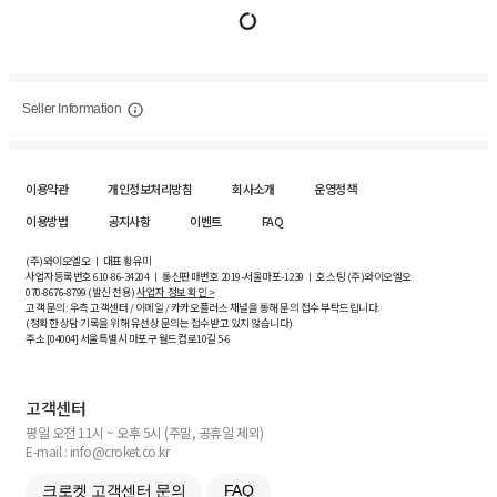
Seller Information
이용약관
개인정보처리방침
회사소개
운영정책
이용방법
공지사항
이벤트
FAQ
(주)와이오엘오 ㅣ 대표 황유미
사업자등록번호
610-86-34204
ㅣ 통신판매번호 2019-서울마포-1239 ㅣ 호스팅 (주)와이오엘오
070-8676-8799 (발신 전용)
사업자 정보 확인 >
고객 문의: 우측 고객센터 / 이메일 / 카카오플러스 채널을 통해 문의 접수 부탁드립니다.
(정확한 상담 기록을 위해 유선상 문의는 접수받고 있지 않습니다)
주소 [
04004
] 서울특별시 마포구 월드컵로10길
5-6
고객센터
평일 오전 11시 ~ 오후 5시 (주말, 공휴일 제외)
E-mail : info@croket.co.kr
크로켓 고객센터 문의
FAQ