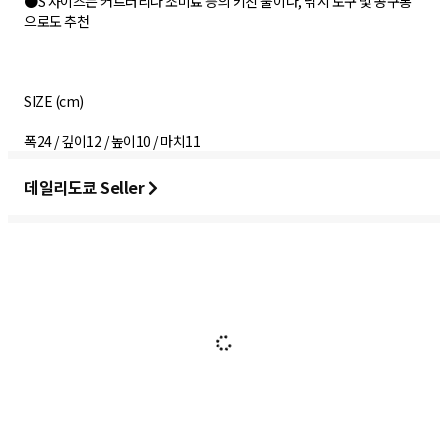
●S 사이즈는 커트러리나 조미료 등의 키친 툴이나, 낚시 도구 및 공구통
으로도 추천
SIZE (cm)
폭24 / 깊이12 / 높이10 / 마치11
데일리도쿄 Seller