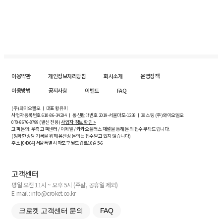
이용약관
개인정보처리방침
회사소개
운영정책
이용방법
공지사항
이벤트
FAQ
(주)와이오엘오 ㅣ 대표 황유미
사업자등록번호
610-86-34204
ㅣ 통신판매번호 2019-서울마포-1239 ㅣ 호스팅 (주)와이오엘오
070-8676-8799 (발신 전용)
사업자 정보 확인 >
고객 문의: 우측 고객센터 / 이메일 / 카카오플러스 채널을 통해 문의 접수 부탁드립니다.
(정확한 상담 기록을 위해 유선상 문의는 접수받고 있지 않습니다)
주소 [
04004
] 서울특별시 마포구 월드컵로10길
5-6
고객센터
평일 오전 11시 ~ 오후 5시 (주말, 공휴일 제외)
E-mail : info@croket.co.kr
크로켓 고객센터 문의
FAQ