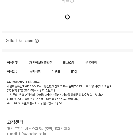
리뷰
Seller Information
이용약관
개인정보처리방침
회사소개
운영정책
이용방법
공지사항
이벤트
FAQ
(주)와이오엘오 ㅣ 대표 황유미
사업자등록번호
610-86-34204
ㅣ 통신판매번호 2019-서울마포-1239 ㅣ 호스팅 (주)와이오엘오
070-8676-8799 (발신 전용)
사업자 정보 확인 >
고객 문의: 우측 고객센터 / 이메일 / 카카오플러스 채널을 통해 문의 접수 부탁드립니다.
(정확한 상담 기록을 위해 유선상 문의는 접수받고 있지 않습니다)
주소 [
04004
] 서울특별시 마포구 월드컵로10길
5-6
고객센터
평일 오전 11시 ~ 오후 5시 (주말, 공휴일 제외)
E-mail : info@croket.co.kr