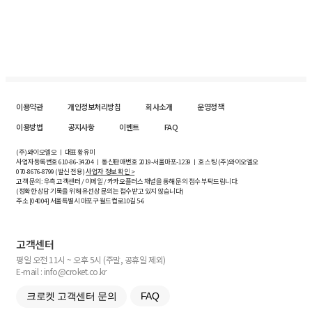
이용약관
개인정보처리방침
회사소개
운영정책
이용방법
공지사항
이벤트
FAQ
(주)와이오엘오 ㅣ 대표 황유미
사업자등록번호
610-86-34204
ㅣ 통신판매번호 2019-서울마포-1239 ㅣ 호스팅 (주)와이오엘오
070-8676-8799 (발신 전용)
사업자 정보 확인 >
고객 문의: 우측 고객센터 / 이메일 / 카카오플러스 채널을 통해 문의 접수 부탁드립니다.
(정확한 상담 기록을 위해 유선상 문의는 접수받고 있지 않습니다)
주소 [
04004
] 서울특별시 마포구 월드컵로10길
5-6
고객센터
평일 오전 11시 ~ 오후 5시 (주말, 공휴일 제외)
E-mail : info@croket.co.kr
크로켓 고객센터 문의
FAQ