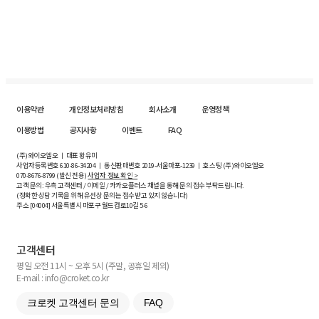
이용약관
개인정보처리방침
회사소개
운영정책
이용방법
공지사항
이벤트
FAQ
(주)와이오엘오 ㅣ 대표 황유미
사업자등록번호
610-86-34204
ㅣ 통신판매번호 2019-서울마포-1239 ㅣ 호스팅 (주)와이오엘오
070-8676-8799 (발신 전용)
사업자 정보 확인 >
고객 문의: 우측 고객센터 / 이메일 / 카카오플러스 채널을 통해 문의 접수 부탁드립니다.
(정확한 상담 기록을 위해 유선상 문의는 접수받고 있지 않습니다)
주소 [
04004
] 서울특별시 마포구 월드컵로10길
5-6
고객센터
평일 오전 11시 ~ 오후 5시 (주말, 공휴일 제외)
E-mail : info@croket.co.kr
크로켓 고객센터 문의
FAQ