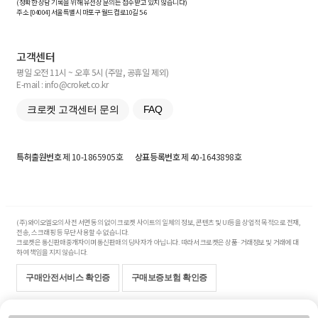
(정확한 상담 기록을 위해 유선상 문의는 접수받고 있지 않습니다)
주소 [
04004
] 서울특별시 마포구 월드컵로10길
5-6
고객센터
평일 오전 11시 ~ 오후 5시 (주말, 공휴일 제외)
E-mail : info@croket.co.kr
크로켓 고객센터 문의
FAQ
특허출원번호
제 10-1865905호
상표등록번호
제 40-1643898호
(주)와이오엘오의 사전 서면 동의 없이 크로켓 사이트의 일체의 정보, 콘텐츠 및 UI등을 상업적 목적으로 전재,
전송, 스크래핑 등 무단 사용할 수 없습니다.
크로켓은 통신판매중개자이며 통신판매의 당사자가 아닙니다. 따라서 크로켓은 상품·거래정보 및 거래에 대
하여 책임을 지지 않습니다.
구매안전서비스 확인증
구매보증보험 확인증
Copyright© 2017-2026 YOLO Co, Ltd. All rights reserved.