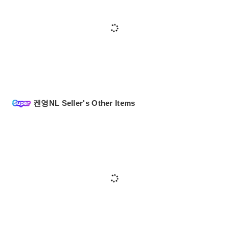
켄영NL Seller's Other Items