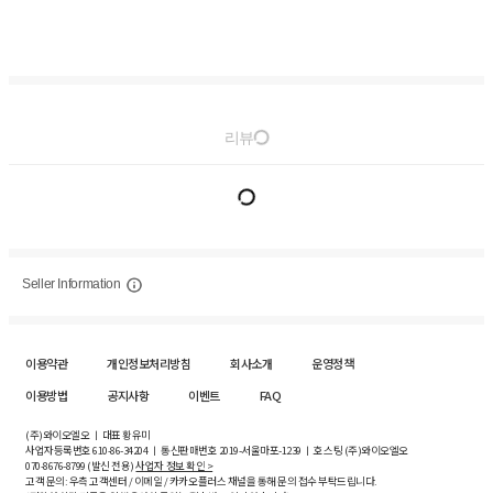
리뷰
Seller Information
이용약관
개인정보처리방침
회사소개
운영정책
이용방법
공지사항
이벤트
FAQ
(주)와이오엘오 ㅣ 대표 황유미
사업자등록번호
610-86-34204
ㅣ 통신판매번호 2019-서울마포-1239 ㅣ 호스팅 (주)와이오엘오
070-8676-8799 (발신 전용)
사업자 정보 확인 >
고객 문의: 우측 고객센터 / 이메일 / 카카오플러스 채널을 통해 문의 접수 부탁드립니다.