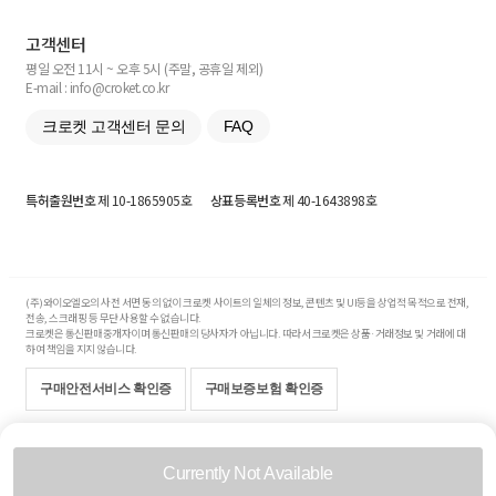
고객센터
평일 오전 11시 ~ 오후 5시 (주말, 공휴일 제외)
E-mail : info@croket.co.kr
크로켓 고객센터 문의
FAQ
특허출원번호
제 10-1865905호
상표등록번호
제 40-1643898호
(주)와이오엘오의 사전 서면 동의 없이 크로켓 사이트의 일체의 정보, 콘텐츠 및 UI등을 상업적 목적으로 전재,
전송, 스크래핑 등 무단 사용할 수 없습니다.
크로켓은 통신판매중개자이며 통신판매의 당사자가 아닙니다. 따라서 크로켓은 상품·거래정보 및 거래에 대
하여 책임을 지지 않습니다.
구매안전서비스 확인증
구매보증보험 확인증
Copyright© 2017-2026 YOLO Co, Ltd. All rights reserved.
Currently Not Available