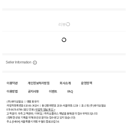
리뷰
Seller Information
이용약관
개인정보처리방침
회사소개
운영정책
이용방법
공지사항
이벤트
FAQ
(주)와이오엘오 ㅣ 대표 황유미
사업자등록번호
610-86-34204
ㅣ 통신판매번호 2019-서울마포-1239 ㅣ 호스팅 (주)와이오엘오
070-8676-8799 (발신 전용)
사업자 정보 확인 >
고객 문의: 우측 고객센터 / 이메일 / 카카오플러스 채널을 통해 문의 접수 부탁드립니다.
(정확한 상담 기록을 위해 유선상 문의는 접수받고 있지 않습니다)
주소 [
04004
] 서울특별시 마포구 월드컵로10길
5-6