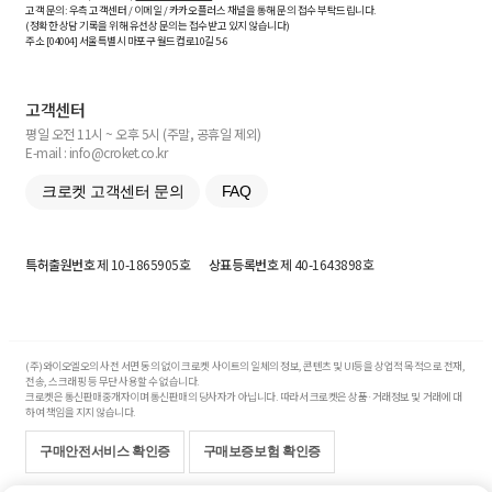
고객 문의: 우측 고객센터 / 이메일 / 카카오플러스 채널을 통해 문의 접수 부탁드립니다.
(정확한 상담 기록을 위해 유선상 문의는 접수받고 있지 않습니다)
주소 [
04004
] 서울특별시 마포구 월드컵로10길
5-6
고객센터
평일 오전 11시 ~ 오후 5시 (주말, 공휴일 제외)
E-mail : info@croket.co.kr
크로켓 고객센터 문의
FAQ
특허출원번호
제 10-1865905호
상표등록번호
제 40-1643898호
(주)와이오엘오의 사전 서면 동의 없이 크로켓 사이트의 일체의 정보, 콘텐츠 및 UI등을 상업적 목적으로 전재,
전송, 스크래핑 등 무단 사용할 수 없습니다.
크로켓은 통신판매중개자이며 통신판매의 당사자가 아닙니다. 따라서 크로켓은 상품·거래정보 및 거래에 대
하여 책임을 지지 않습니다.
구매안전서비스 확인증
구매보증보험 확인증