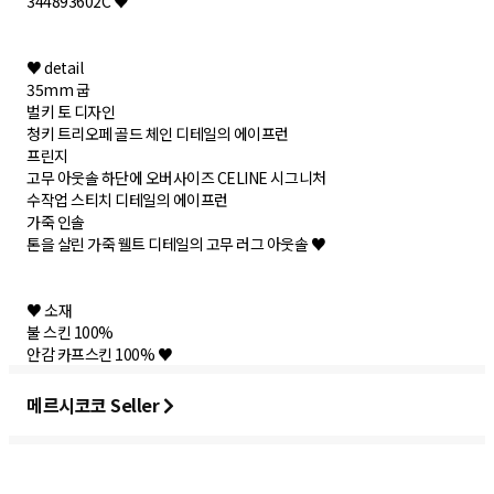
344893602C ♥
♥ detail
35mm 굽
벌키 토 디자인
청키 트리오페 골드 체인 디테일의 에이프런
프린지
고무 아웃솔 하단에 오버사이즈 CELINE 시그니처
수작업 스티치 디테일의 에이프런
가죽 인솔
톤을 살린 가죽 웰트 디테일의 고무 러그 아웃솔 ♥
♥ 소재
불 스킨 100%
안감 카프스킨 100% ♥
메르시코코 Seller