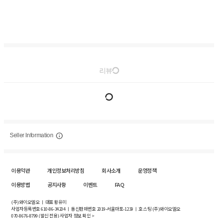
리뷰
Seller Information
이용약관
개인정보처리방침
회사소개
운영정책
이용방법
공지사항
이벤트
FAQ
(주)와이오엘오 ㅣ 대표 황유미
사업자등록번호
610-86-34204
ㅣ 통신판매번호 2019-서울마포-1239 ㅣ 호스팅 (주)와이오엘오
070-8676-8799 (발신 전용)
사업자 정보 확인 >