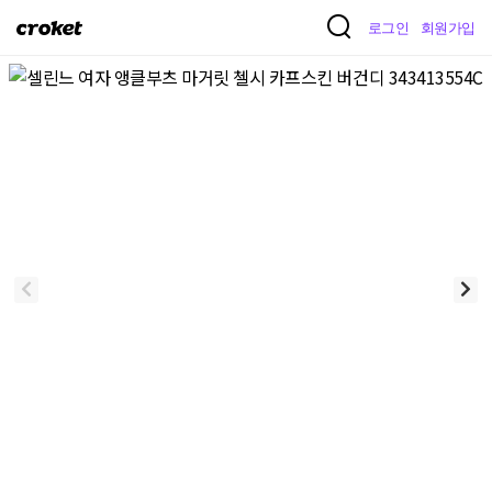
크
로그인
회원가입
로
켓