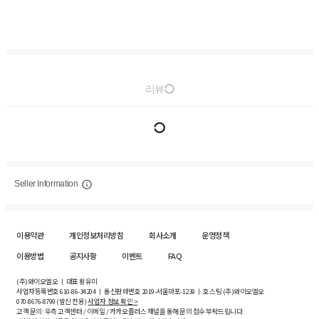
리뷰
Seller Information
이용약관
개인정보처리방침
회사소개
운영정책
이용방법
공지사항
이벤트
FAQ
(주)와이오엘오 ㅣ 대표 황유미
사업자등록번호
610-86-34204
ㅣ 통신판매번호 2019-서울마포-1239 ㅣ 호스팅 (주)와이오엘오
070-8676-8799 (발신 전용)
사업자 정보 확인 >
고객 문의: 우측 고객센터 / 이메일 / 카카오플러스 채널을 통해 문의 접수 부탁드립니다.