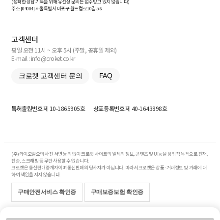
(정확한 상담 기록을 위해 유선상 문의는 접수받고 있지 않습니다)
주소 [
04004
] 서울특별시 마포구 월드컵로10길
5-6
고객센터
평일 오전 11시 ~ 오후 5시 (주말, 공휴일 제외)
E-mail : info@croket.co.kr
크로켓 고객센터 문의
FAQ
특허출원번호
제 10-1865905호
상표등록번호
제 40-1643898호
(주)와이오엘오의 사전 서면 동의 없이 크로켓 사이트의 일체의 정보, 콘텐츠 및 UI등을 상업적 목적으로 전재,
전송, 스크래핑 등 무단 사용할 수 없습니다.
크로켓은 통신판매중개자이며 통신판매의 당사자가 아닙니다. 따라서 크로켓은 상품·거래정보 및 거래에 대
하여 책임을 지지 않습니다.
구매안전서비스 확인증
구매보증보험 확인증
Copyright© 2017-2026 YOLO Co, Ltd. All rights reserved.