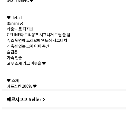
343413554C ♥
♥ detail
35mm 굽
라운드 토 디자인
CELINE와 트리옹프 시그니처 트윌 풀 탭
슈즈 뒷면에 트리오페 엠보싱 시그니처
신축성 있는 고어 어퍼 측면
슬립온
가죽 인솔
고무 소재 러그 아웃솔 ♥
♥ 소재
카프스킨 100% ♥
메르시코코 Seller