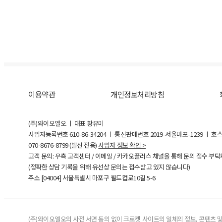
이용약관
개인정보처리방침
(주)와이오엘오 ㅣ 대표 황유미
사업자등록번호
610-86-34204
ㅣ 통신판매번호 2019-서울마포-1239 ㅣ 호
070-8676-8799 (발신 전용)
사업자 정보 확인 >
고객 문의: 우측 고객센터 / 이메일 / 카카오플러스 채널을 통해 문의 접수 부
(정확한 상담 기록을 위해 유선상 문의는 접수받고 있지 않습니다)
주소 [
04004
] 서울특별시 마포구 월드컵로10길
5-6
(주)와이오엘오의 사전 서면 동의 없이 크로켓 사이트의 일체의 정보, 콘텐츠 및 