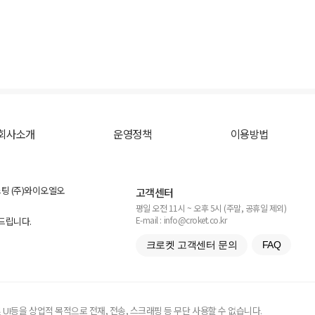
회사소개
운영정책
이용방법
스팅 (주)와이오엘오
고객센터
평일 오전 11시 ~ 오후 5시 (주말, 공휴일 제외)
E-mail : info@croket.co.kr
탁드립니다.
크로켓 고객센터 문의
FAQ
UI등을 상업적 목적으로 전재, 전송, 스크래핑 등 무단 사용할 수 없습니다.