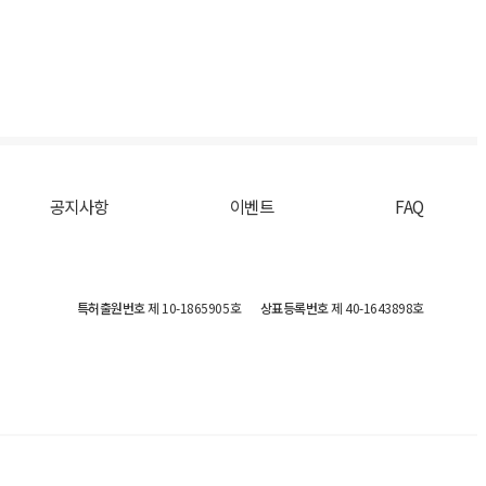
공지사항
이벤트
FAQ
특허출원번호
제 10-1865905호
상표등록번호
제 40-1643898호