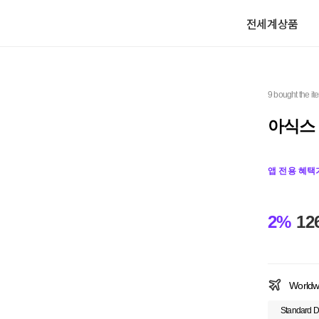
전세계상품
9 bought the it
아식스 젤
앱 전용 혜택
2%
12
Worldw
Standard D