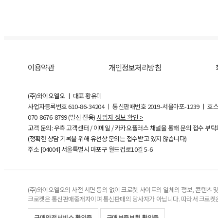
이용약관
개인정보처리방침
(주)와이오엘오 ㅣ 대표 황유미
사업자등록번호
610-86-34204
ㅣ 통신판매번호 2019-서울마포-1239 ㅣ 호
070-8676-8799 (발신 전용)
사업자 정보 확인 >
고객 문의: 우측 고객센터 / 이메일 / 카카오플러스 채널을 통해 문의 접수 부
(정확한 상담 기록을 위해 유선상 문의는 접수받고 있지 않습니다)
주소 [
04004
] 서울특별시 마포구 월드컵로10길
5-6
(주)와이오엘오의 사전 서면 동의 없이 크로켓 사이트의 일체의 정보, 콘텐츠 및 
크로켓은 통신판매중개자이며 통신판매의 당사자가 아닙니다. 따라서 크로켓은
구매안전서비스 확인증
구매보증보험 확인증