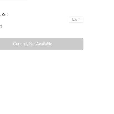
식스
Like
CS
Currently Not Available