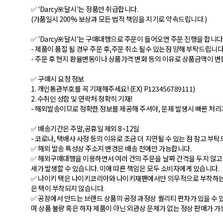
✅ 'Darcy🌺달시'는 정품만 취급합니다.
(가품일시 200% 보상과 모든 법적 책임을 지기로 약속드립니다.)
✅ 'Darcy🌺달시'는 구매대행으로 주문이 들어오면 주문 진행을 합니다
- 제품이 품절 될 경우 주문 후,주문 취소 될수 있는점 양해 부탁드립니다
- 주문 후 현지 환율변동이나 상품가격 변화 등의 이유로 상품금액이 변
✅ 구매시 요청 정보
1. 개인통관부호를 꼭 기재해주세요! (EX) P123456789111)
2. 수취인 성함 및 연락처 정확히 기재!
- 해외발송이므로 정확한 정보를 제공해 주셔야, 문제 발생시 빠른 처리
✅ 배송기간은 주말,공휴일 제외 8~12일
- 코로나, 택배사 사정 등의 이유로 조금 더 지연될 수 있는 점 참고 부
✅ 해외 발송 특성상 주소지 변경은 배송 전에만 가능합니다.
✅ 해외구매대행을 이용하면서 여러 건의 주문을 날짜 간격을 두지 않고 
세가 발생할 수 있습니다. 이에 따른 책임은 모두 소비자에게 있습니다.
✅ 나이키 택은 나이키코리아와 나이키재팬에서만 의무적으로 부착하는 
은 택이 부착되지 않습니다.
✅ 공장에서 만드는 브랜드 상품의 공정 과정상 퀄리티 편차가 있을 수 있
며 상품 불량 혹은 하자 제품이 아닌 외관상 문제가 없는 정상 판매가 