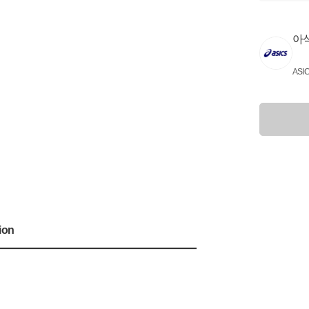
아
ASI
ion