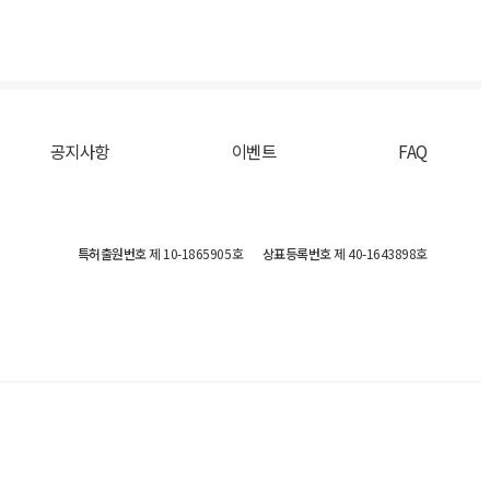
공지사항
이벤트
FAQ
특허출원번호
제 10-1865905호
상표등록번호
제 40-1643898호