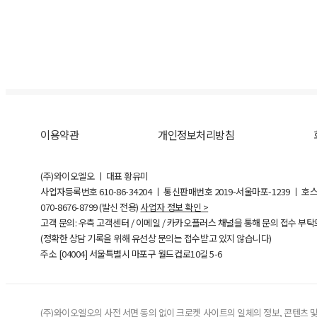
이용약관
개인정보처리방침
(주)와이오엘오 ㅣ 대표 황유미
사업자등록번호
610-86-34204
ㅣ 통신판매번호 2019-서울마포-1239 ㅣ 호
070-8676-8799 (발신 전용)
사업자 정보 확인 >
고객 문의: 우측 고객센터 / 이메일 / 카카오플러스 채널을 통해 문의 접수 부
(정확한 상담 기록을 위해 유선상 문의는 접수받고 있지 않습니다)
주소 [
04004
] 서울특별시 마포구 월드컵로10길
5-6
(주)와이오엘오의 사전 서면 동의 없이 크로켓 사이트의 일체의 정보, 콘텐츠 및 