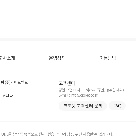
회사소개
운영정책
이용방법
스팅 (주)와이오엘오
고객센터
평일 오전 11시 ~ 오후 5시 (주말, 공휴일 제외)
E-mail : info@croket.co.kr
탁드립니다.
크로켓 고객센터 문의
FAQ
UI등을 상업적 목적으로 전재, 전송, 스크래핑 등 무단 사용할 수 없습니다.