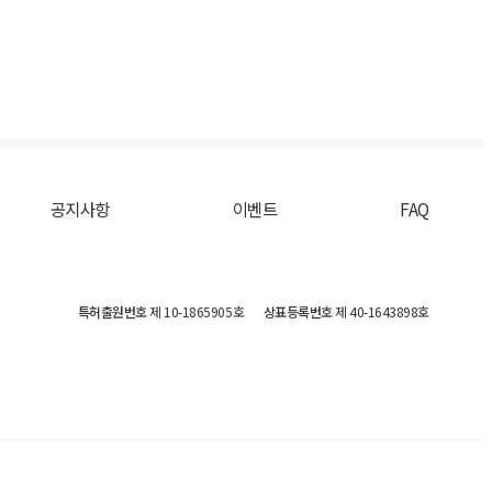
공지사항
이벤트
FAQ
특허출원번호
제 10-1865905호
상표등록번호
제 40-1643898호