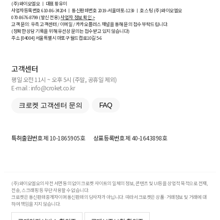
(주)와이오엘오 ㅣ 대표 황유미
사업자등록번호
610-86-34204
ㅣ 통신판매번호 2019-서울마포-1239 ㅣ 호스팅 (주)와이오엘오
070-8676-8799 (발신 전용)
사업자 정보 확인 >
고객 문의: 우측 고객센터 / 이메일 / 카카오플러스 채널을 통해 문의 접수 부탁드립니다.
(정확한 상담 기록을 위해 유선상 문의는 접수받고 있지 않습니다)
주소 [
04004
] 서울특별시 마포구 월드컵로10길
5-6
고객센터
평일 오전 11시 ~ 오후 5시 (주말, 공휴일 제외)
E-mail : info@croket.co.kr
크로켓 고객센터 문의
FAQ
특허출원번호
제 10-1865905호
상표등록번호
제 40-1643898호
(주)와이오엘오의 사전 서면 동의 없이 크로켓 사이트의 일체의 정보, 콘텐츠 및 UI등을 상업적 목적으로 전재,
전송, 스크래핑 등 무단 사용할 수 없습니다.
크로켓은 통신판매중개자이며 통신판매의 당사자가 아닙니다. 따라서 크로켓은 상품·거래정보 및 거래에 대
하여 책임을 지지 않습니다.