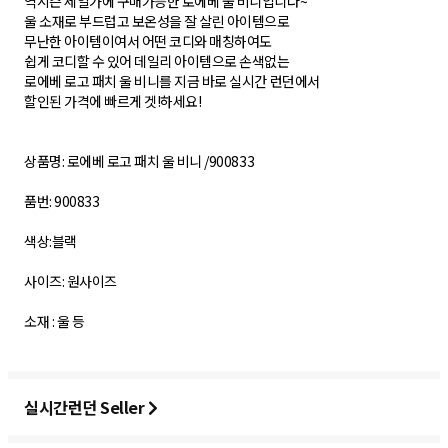
역시즌 세일가에 구매가능한 로에베 울 비니입니다~
울 소재로 부드럽고 보온성을 잘 살린 아이템으로
무난한 아이템이여서 어떤 코디와 매칭하여도
쉽게 코디할 수 있어 데일리 아이템으로 손색없는
로에베 로고 패치 울 비니를 지금 바로 실시간 런던에서
할인된 가격에 빠르게 겟!하세요!
상품명: 로에베 로고 패치 울 비니 /900833
품번: 900833
색상:블랙
사이즈: 원사이즈
소재 : 울 등
실시간런던 Seller