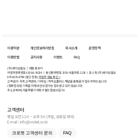
이용약관
개인정보처리방침
회사소개
운영정책
이용방법
공지사항
이벤트
FAQ
(주)와이오엘오 ㅣ 대표 황유미
사업자등록번호
610-86-34204
ㅣ 통신판매번호 2019-서울마포-1239 ㅣ 호스팅 (주)와이오엘오
070-8676-8799 (발신 전용)
사업자 정보 확인 >
고객 문의: 우측 고객센터 / 이메일 / 카카오플러스 채널을 통해 문의 접수 부탁드립니다.
(정확한 상담 기록을 위해 유선상 문의는 접수받고 있지 않습니다)
주소 [
04004
] 서울특별시 마포구 월드컵로10길
5-6
고객센터
평일 오전 11시 ~ 오후 5시 (주말, 공휴일 제외)
E-mail : info@croket.co.kr
크로켓 고객센터 문의
FAQ