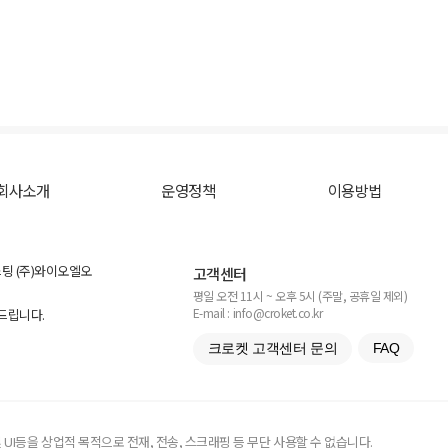
회사소개
운영정책
이용방법
스팅 (주)와이오엘오
고객센터
평일 오전 11시 ~ 오후 5시 (주말, 공휴일 제외)
E-mail : info@croket.co.kr
탁드립니다.
크로켓 고객센터 문의
FAQ
UI등을 상업적 목적으로 전재, 전송, 스크래핑 등 무단 사용할 수 없습니다.