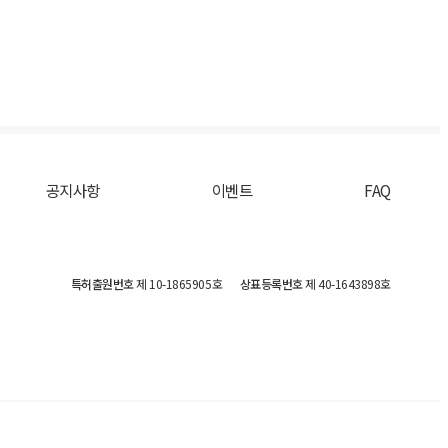
공지사항
이벤트
FAQ
특허출원번호
제 10-1865905호
상표등록번호
제 40-1643898호