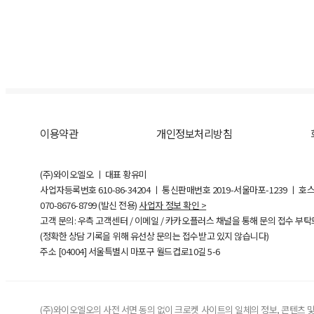
이용약관
개인정보처리방침
(주)와이오엘오 ㅣ 대표 황유미
사업자등록번호
610-86-34204
ㅣ 통신판매번호 2019-서울마포-1239 ㅣ 호
070-8676-8799 (발신 전용)
사업자 정보 확인 >
고객 문의: 우측 고객센터 / 이메일 / 카카오플러스 채널을 통해 문의 접수 부
(정확한 상담 기록을 위해 유선상 문의는 접수받고 있지 않습니다)
주소 [
04004
] 서울특별시 마포구 월드컵로10길
5-6
(주)와이오엘오의 사전 서면 동의 없이 크로켓 사이트의 일체의 정보, 콘텐츠 및 