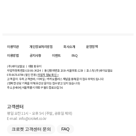
이용약관
개인정보처리방침
회사소개
운영정책
이용방법
공지사항
이벤트
FAQ
(주)와이오엘오 ㅣ 대표 황유미
사업자등록번호
610-86-34204
ㅣ 통신판매번호 2019-서울마포-1239 ㅣ 호스팅 (주)와이오엘오
070-8676-8799 (발신 전용)
사업자 정보 확인 >
고객 문의: 우측 고객센터 / 이메일 / 카카오플러스 채널을 통해 문의 접수 부탁드립니다.
(정확한 상담 기록을 위해 유선상 문의는 접수받고 있지 않습니다)
주소 [
04004
] 서울특별시 마포구 월드컵로10길
5-6
고객센터
평일 오전 11시 ~ 오후 5시 (주말, 공휴일 제외)
E-mail : info@croket.co.kr
크로켓 고객센터 문의
FAQ