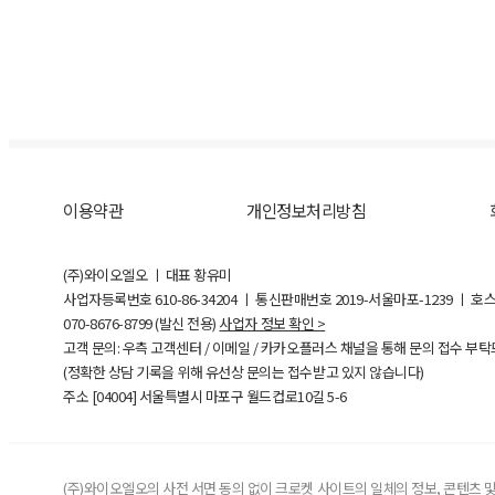
이용약관
개인정보처리방침
(주)와이오엘오 ㅣ 대표 황유미
사업자등록번호
610-86-34204
ㅣ 통신판매번호 2019-서울마포-1239 ㅣ 호
070-8676-8799 (발신 전용)
사업자 정보 확인 >
고객 문의: 우측 고객센터 / 이메일 / 카카오플러스 채널을 통해 문의 접수 부
(정확한 상담 기록을 위해 유선상 문의는 접수받고 있지 않습니다)
주소 [
04004
] 서울특별시 마포구 월드컵로10길
5-6
(주)와이오엘오의 사전 서면 동의 없이 크로켓 사이트의 일체의 정보, 콘텐츠 및 