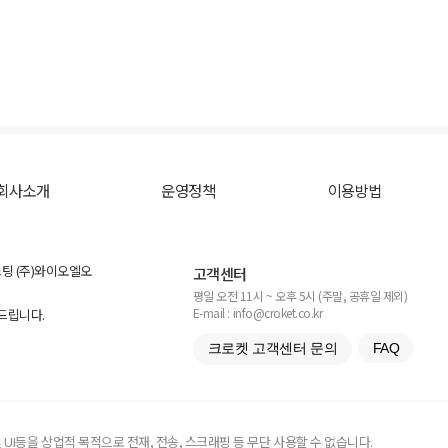
회사소개
운영정책
이용방법
스팅 (주)와이오엘오
고객센터
평일 오전 11시 ~ 오후 5시 (주말, 공휴일 제외)
E-mail : info@croket.co.kr
탁드립니다.
크로켓 고객센터 문의
FAQ
UI등을 상업적 목적으로 전재, 전송, 스크래핑 등 무단 사용할 수 없습니다.