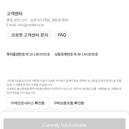
고객센터
평일 오전 11시 ~ 오후 5시 (주말, 공휴일 제외)
E-mail : info@croket.co.kr
크로켓 고객센터 문의
FAQ
특허출원번호
제 10-1865905호
상표등록번호
제 40-1643898호
(주)와이오엘오의 사전 서면 동의 없이 크로켓 사이트의 일체의 정보, 콘텐츠 및 UI등을 상업적 목적으로 전재,
전송, 스크래핑 등 무단 사용할 수 없습니다.
크로켓은 통신판매중개자이며 통신판매의 당사자가 아닙니다. 따라서 크로켓은 상품·거래정보 및 거래에 대
하여 책임을 지지 않습니다.
구매안전서비스 확인증
구매보증보험 확인증
Copyright© 2017-2026 YOLO Co, Ltd. All rights reserved.
Currently Not Available