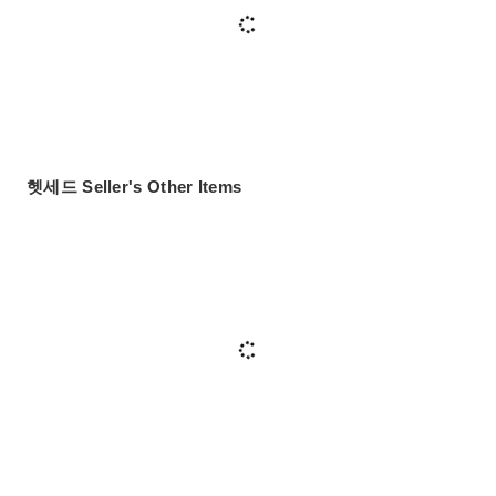
헷세드 Seller's Other Items