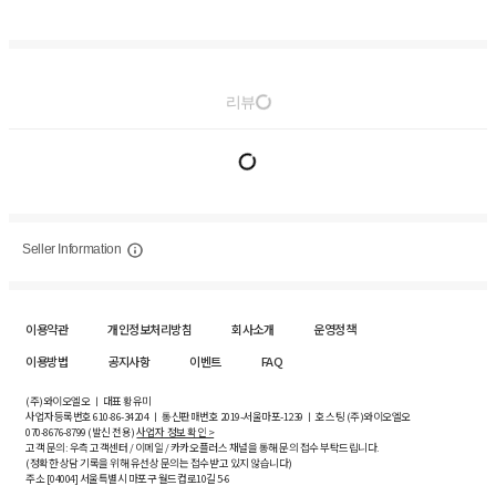
리뷰
Seller Information
이용약관
개인정보처리방침
회사소개
운영정책
이용방법
공지사항
이벤트
FAQ
(주)와이오엘오 ㅣ 대표 황유미
사업자등록번호
610-86-34204
ㅣ 통신판매번호 2019-서울마포-1239 ㅣ 호스팅 (주)와이오엘오
070-8676-8799 (발신 전용)
사업자 정보 확인 >
고객 문의: 우측 고객센터 / 이메일 / 카카오플러스 채널을 통해 문의 접수 부탁드립니다.
(정확한 상담 기록을 위해 유선상 문의는 접수받고 있지 않습니다)
주소 [
04004
] 서울특별시 마포구 월드컵로10길
5-6