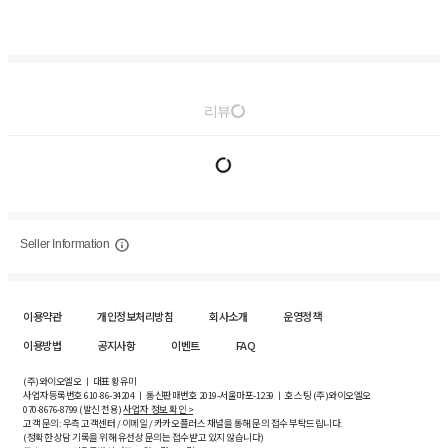
리뷰
Seller Information
이용약관
개인정보처리방침
회사소개
운영정책
이용방법
공지사항
이벤트
FAQ
(주)와이오엘오 ㅣ 대표 황유미
사업자등록번호
610-86-34204
ㅣ 통신판매번호 2019-서울마포-1239 ㅣ 호스팅 (주)와이오엘오
070-8676-8799 (발신 전용)
사업자 정보 확인 >
고객 문의: 우측 고객센터 / 이메일 / 카카오플러스 채널을 통해 문의 접수 부탁드립니다.
(정확한 상담 기록을 위해 유선상 문의는 접수받고 있지 않습니다)