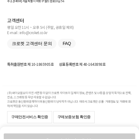
주소 [
04004
] 서울특별시 마포구 월드컵로10길
5-6
고객센터
평일 오전 11시 ~ 오후 5시 (주말, 공휴일 제외)
E-mail : info@croket.co.kr
크로켓 고객센터 문의
FAQ
특허출원번호
제 10-1865905호
상표등록번호
제 40-1643898호
(주)와이오엘오의 사전 서면 동의 없이 크로켓 사이트의 일체의 정보, 콘텐츠 및 UI등을 상업적 목적으로 전재,
전송, 스크래핑 등 무단 사용할 수 없습니다.
크로켓은 통신판매중개자이며 통신판매의 당사자가 아닙니다. 따라서 크로켓은 상품·거래정보 및 거래에 대
하여 책임을 지지 않습니다.
구매안전서비스 확인증
구매보증보험 확인증
Copyright© 2017-2026 YOLO Co, Ltd. All rights reserved.