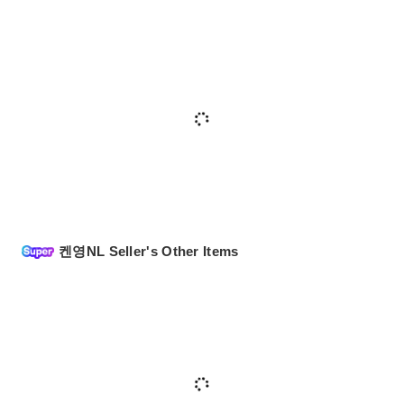
켄영NL Seller's Other Items