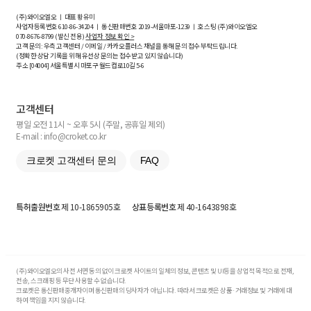
(주)와이오엘오 ㅣ 대표 황유미
사업자등록번호
610-86-34204
ㅣ 통신판매번호 2019-서울마포-1239 ㅣ 호스팅 (주)와이오엘오
070-8676-8799 (발신 전용)
사업자 정보 확인 >
고객 문의: 우측 고객센터 / 이메일 / 카카오플러스 채널을 통해 문의 접수 부탁드립니다.
(정확한 상담 기록을 위해 유선상 문의는 접수받고 있지 않습니다)
주소 [
04004
] 서울특별시 마포구 월드컵로10길
5-6
고객센터
평일 오전 11시 ~ 오후 5시 (주말, 공휴일 제외)
E-mail : info@croket.co.kr
크로켓 고객센터 문의
FAQ
특허출원번호
제 10-1865905호
상표등록번호
제 40-1643898호
(주)와이오엘오의 사전 서면 동의 없이 크로켓 사이트의 일체의 정보, 콘텐츠 및 UI등을 상업적 목적으로 전재,
전송, 스크래핑 등 무단 사용할 수 없습니다.
크로켓은 통신판매중개자이며 통신판매의 당사자가 아닙니다. 따라서 크로켓은 상품·거래정보 및 거래에 대
하여 책임을 지지 않습니다.