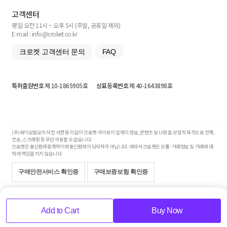
고객센터
평일 오전 11시 ~ 오후 5시 (주말, 공휴일 제외)
E-mail : info@croket.co.kr
크로켓 고객센터 문의
FAQ
특허출원번호
제 10-1865905호
상표등록번호
제 40-1643898호
(주)와이오엘오의 사전 서면 동의 없이 크로켓 사이트의 일체의 정보, 콘텐츠 및 UI등을 상업적 목적으로 전재,
전송, 스크래핑 등 무단 사용할 수 없습니다.
크로켓은 통신판매중개자이며 통신판매의 당사자가 아닙니다. 따라서 크로켓은 상품·거래정보 및 거래에 대
하여 책임을 지지 않습니다.
구매안전서비스 확인증
구매보증보험 확인증
Copyright© 2017-2026 YOLO Co, Ltd. All rights reserved.
Add to Cart
Buy Now