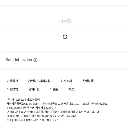
리뷰
Seller Information
이용약관
개인정보처리방침
회사소개
운영정책
이용방법
공지사항
이벤트
FAQ
(주)와이오엘오 ㅣ 대표 황유미
사업자등록번호
610-86-34204
ㅣ 통신판매번호 2019-서울마포-1239 ㅣ 호스팅 (주)와이오엘오
070-8676-8799 (발신 전용)
사업자 정보 확인 >
고객 문의: 우측 고객센터 / 이메일 / 카카오플러스 채널을 통해 문의 접수 부탁드립니다.
(정확한 상담 기록을 위해 유선상 문의는 접수받고 있지 않습니다)
주소 [
04004
] 서울특별시 마포구 월드컵로10길
5-6