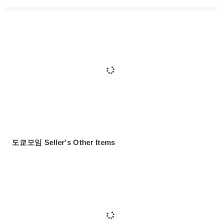
도쿄모임 Seller's Other Items