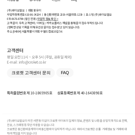
(주)와이오엘오 ㅣ 대표 황유미
사업자등록번호
610-86-34204
ㅣ 통신판매번호 2019-서울마포-1239 ㅣ 호스팅 (주)와이오엘오
070-8676-8799 (발신 전용)
사업자 정보 확인 >
고객 문의: 우측 고객센터 / 이메일 / 카카오플러스 채널을 통해 문의 접수 부탁드립니다.
(정확한 상담 기록을 위해 유선상 문의는 접수받고 있지 않습니다)
주소 [
04004
] 서울특별시 마포구 월드컵로10길
5-6
고객센터
평일 오전 11시 ~ 오후 5시 (주말, 공휴일 제외)
E-mail : info@croket.co.kr
크로켓 고객센터 문의
FAQ
특허출원번호
제 10-1865905호
상표등록번호
제 40-1643898호
(주)와이오엘오의 사전 서면 동의 없이 크로켓 사이트의 일체의 정보, 콘텐츠 및 UI등을 상업적 목적으로 전재,
전송, 스크래핑 등 무단 사용할 수 없습니다.
크로켓은 통신판매중개자이며 통신판매의 당사자가 아닙니다. 따라서 크로켓은 상품·거래정보 및 거래에 대
하여 책임을 지지 않습니다.