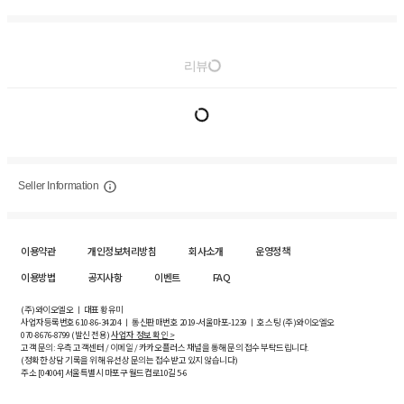
리뷰
Seller Information
이용약관
개인정보처리방침
회사소개
운영정책
이용방법
공지사항
이벤트
FAQ
(주)와이오엘오 ㅣ 대표 황유미
사업자등록번호
610-86-34204
ㅣ 통신판매번호 2019-서울마포-1239 ㅣ 호스팅 (주)와이오엘오
070-8676-8799 (발신 전용)
사업자 정보 확인 >
고객 문의: 우측 고객센터 / 이메일 / 카카오플러스 채널을 통해 문의 접수 부탁드립니다.
(정확한 상담 기록을 위해 유선상 문의는 접수받고 있지 않습니다)
주소 [
04004
] 서울특별시 마포구 월드컵로10길
5-6