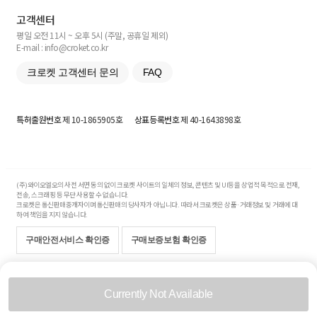
고객센터
평일 오전 11시 ~ 오후 5시 (주말, 공휴일 제외)
E-mail : info@croket.co.kr
크로켓 고객센터 문의
FAQ
특허출원번호
제 10-1865905호
상표등록번호
제 40-1643898호
(주)와이오엘오의 사전 서면 동의 없이 크로켓 사이트의 일체의 정보, 콘텐츠 및 UI등을 상업적 목적으로 전재,
전송, 스크래핑 등 무단 사용할 수 없습니다.
크로켓은 통신판매중개자이며 통신판매의 당사자가 아닙니다. 따라서 크로켓은 상품·거래정보 및 거래에 대
하여 책임을 지지 않습니다.
구매안전서비스 확인증
구매보증보험 확인증
Copyright© 2017-2026 YOLO Co, Ltd. All rights reserved.
Currently Not Available