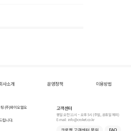
회사소개
운영정책
이용방법
스팅 (주)와이오엘오
고객센터
평일 오전 11시 ~ 오후 5시 (주말, 공휴일 제외)
E-mail : info@croket.co.kr
탁드립니다.
크로켓 고객센터 문의
FAQ