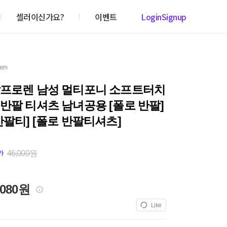
셀러이신가요?
이벤트
Login
Signup
item
랄프로렌 남성 멀티포니 소프트터치
반팔 티셔츠 남녀공용 [폴로 반팔]
반팔티] [폴로 반팔티셔츠]
46,000원
가
,080원
Like