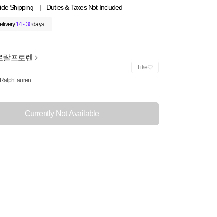
ide Shipping
|
Duties & Taxes Not Included
elivery
14 - 30
days
로랄프로렌
Like
 RalphLauren
Currently Not Available