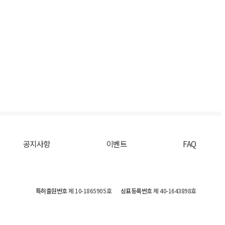
공지사항
이벤트
FAQ
특허출원번호
제 10-1865905호
상표등록번호
제 40-1643898호