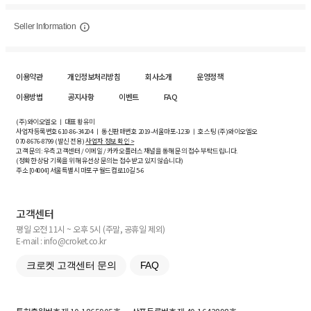
Seller Information
이용약관
개인정보처리방침
회사소개
운영정책
이용방법
공지사항
이벤트
FAQ
(주)와이오엘오 ㅣ 대표 황유미
사업자등록번호
610-86-34204
ㅣ 통신판매번호 2019-서울마포-1239 ㅣ 호스팅 (주)와이오엘오
070-8676-8799 (발신 전용)
사업자 정보 확인 >
고객 문의: 우측 고객센터 / 이메일 / 카카오플러스 채널을 통해 문의 접수 부탁드립니다.
(정확한 상담 기록을 위해 유선상 문의는 접수받고 있지 않습니다)
주소 [
04004
] 서울특별시 마포구 월드컵로10길
5-6
고객센터
평일 오전 11시 ~ 오후 5시 (주말, 공휴일 제외)
E-mail : info@croket.co.kr
크로켓 고객센터 문의
FAQ